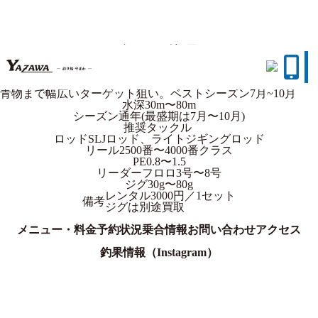
SLJ(スーパーライトジギング)（確認用）
SLJ(スーパーライトジギング)（確認用）
エキスパートからビギナーまで可能 小物から大物、底物から
青物まで幅広いターゲット狙い。ベストシーズン7月~10月
水深
30m〜80m
シーズン
通年(最盛期は7月〜10月)
推奨タックル
ロッド
SLJロッド、ライトジギングロッド
リール
2500番〜4000番クラス
PE
0.8〜1.5
リーダー
フロロ3号〜8号
ジグ
30g〜80g
レンタル3000円／1セット
備考
ジグは別途買取
メニュー・料金
予約状況
乗合情報
お問い合わせ
アクセス
釣果情報
（Instagram）